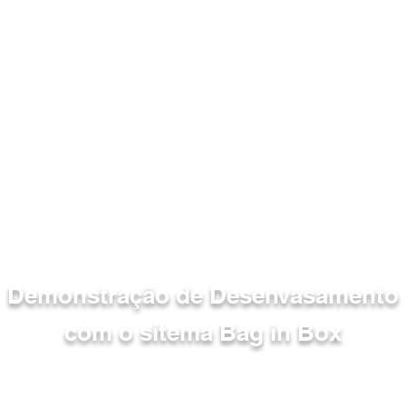
Demonstração de Desenvasamento
com o sitema Bag in Box