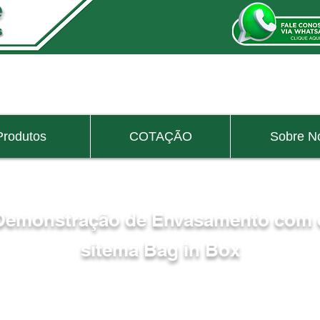
caixa de papelão caixa de papelão caixa de papelão caixa de papelão caixa de papelão
caixa de papelão
caixa de papelão
caixa de papelão
caixa de papelão
caixa de papelão
cai
papelão
caixa de papelão
caixa de papelão
caixa de papelão
caixa de papelão
caixa de papelão
caixa de papelão
caixa de papelão
caixa de papelão
caixa de papelão
caixa de pap
Produtos
COTAÇÃO
Sobre N
papelão
caixa de papelão
caixa de papelão
caixa de papelão
caixa de papelão
caixa de papelão
caixa de papelão
caixa de papelão
caixa de papelão
caixa de papelão
caixa de pap
papelão
caixa de papelão
caixa de papelão
caixa de papelão
caixa de papelão
caixa de papelão
caixa de papelão
caixa de papelão
caixa de papelão
caixa de papelão
caixa de pap
papelão
caixa de papelão
caixa de papelão
caixa de papelão
caixa de papelão
caixa de papelão
caixa de papelão
caixa de papelão
caixa de papelão
caixa de papelão
caixa de pap
papelão
caixa de papelão
caixa de papelão caixa de papelão caixa de papelão caixa de papelão caixa de papelão caixa de papelão caixa de
Demonstração de Envasamento com 
sitema Bag in Box